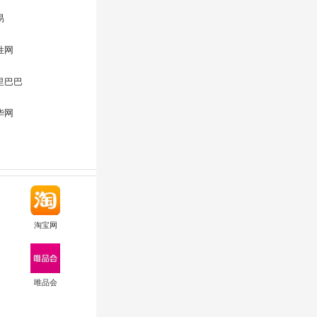
易
姓网
里巴巴
华网
淘宝网
唯品会