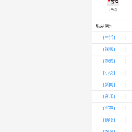
1号店
酷站网址
[生活]
[视频]
[游戏]
[小说]
[新闻]
[音乐]
[军事]
[购物]
[网游]