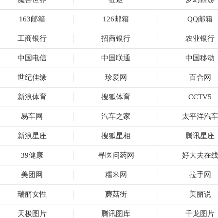
163邮箱
126邮箱
QQ邮箱
工商银行
招商银行
农业银行
中国电信
中国联通
中国移动
世纪佳缘
珍爱网
百合网
新浪体育
搜狐体育
CCTV5
易车网
汽车之家
太平洋汽
新浪星座
搜狐星相
腾讯星座
39健康
寻医问药网
好大夫在
美团网
糯米网
拉手网
瑞丽女性
蘑菇街
美丽说
天极图片
腾讯图库
千龙图片