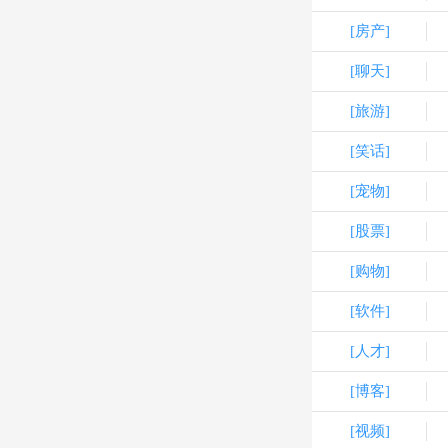
[房产]
[聊天]
[旅游]
[笑话]
[宠物]
[股票]
[购物]
[软件]
[人才]
[博客]
[视频]