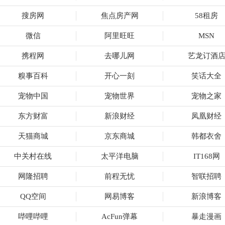
搜房网
焦点房产网
58租房
微信
阿里旺旺
MSN
携程网
去哪儿网
艺龙订酒
糗事百科
开心一刻
笑话大全
宠物中国
宠物世界
宠物之家
东方财富
新浪财经
凤凰财经
天猫商城
京东商城
韩都衣舍
中关村在线
太平洋电脑
IT168网
网隆招聘
前程无忧
智联招聘
QQ空间
网易博客
新浪博客
哔哩哔哩
AcFun弹幕
暴走漫画