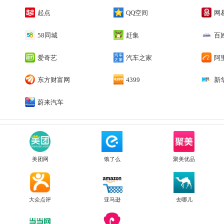
起点
QQ空间
网
58同城
赶集
百
爱奇艺
汽车之家
阿
东方财富网
4399
新
蔚来汽车
美团网
饿了么
聚美优品
大众点评
亚马逊
去哪儿