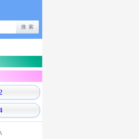
2
4
讯