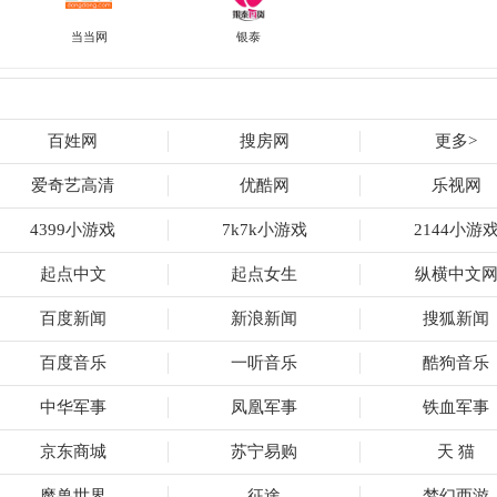
当当网
银泰
百姓网
搜房网
更多>
爱奇艺高清
优酷网
乐视网
4399小游戏
7k7k小游戏
2144小游
起点中文
起点女生
纵横中文
百度新闻
新浪新闻
搜狐新闻
百度音乐
一听音乐
酷狗音乐
中华军事
凤凰军事
铁血军事
京东商城
苏宁易购
天 猫
魔兽世界
征途
梦幻西游